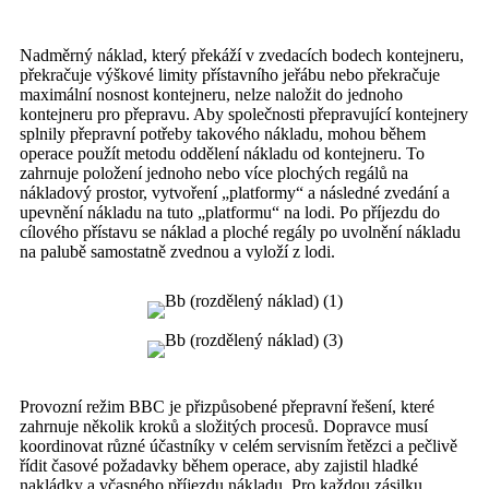
Nadměrný náklad, který překáží v zvedacích bodech kontejneru,
překračuje výškové limity přístavního jeřábu nebo překračuje
maximální nosnost kontejneru, nelze naložit do jednoho
kontejneru pro přepravu. Aby společnosti přepravující kontejnery
splnily přepravní potřeby takového nákladu, mohou během
operace použít metodu oddělení nákladu od kontejneru. To
zahrnuje položení jednoho nebo více plochých regálů na
nákladový prostor, vytvoření „platformy“ a následné zvedání a
upevnění nákladu na tuto „platformu“ na lodi. Po příjezdu do
cílového přístavu se náklad a ploché regály po uvolnění nákladu
na palubě samostatně zvednou a vyloží z lodi.
Provozní režim BBC je přizpůsobené přepravní řešení, které
zahrnuje několik kroků a složitých procesů. Dopravce musí
koordinovat různé účastníky v celém servisním řetězci a pečlivě
řídit časové požadavky během operace, aby zajistil hladké
nakládky a včasného příjezdu nákladu. Pro každou zásilku