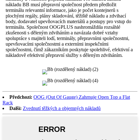
nákladu BB musí přepravní společnost předem předložit
terminálu relevantní informace, jako je počet kontejnerů s
plochými regály, plány skladování, těžiště nákladu a zdvihací
body, dodavatel upevňovacích materiálů a postupy pro vstup do
terminálu. Společnost OOGPLUS nashromáždila rozsáhlé
zkušenosti s děleným zdviháním a navázala dobré vztahy
spolupráce s majiteli lodí, terminály, přepravními společnostmi,
upevňovacími společnostmi a externími inspekčními
společnostmi, čímž zákazníkům poskytuje spolehlivé, efektivní a
nákladově efektivní přepravní služby s děleným zdviháním.
Předchozí:
OOG (Out Of Gauge) Zahrnuje Open Top a Flat
Rack
Další:
Zvednutí těžkých a objemných nákladů