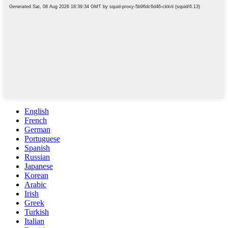
English
French
German
Portuguese
Spanish
Russian
Japanese
Korean
Arabic
Irish
Greek
Turkish
Italian