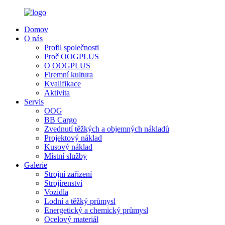
Domov
O nás
Profil společnosti
Proč OOGPLUS
O OOGPLUS
Firemní kultura
Kvalifikace
Aktivita
Servis
OOG
BB Cargo
Zvednutí těžkých a objemných nákladů
Projektový náklad
Kusový náklad
Místní služby
Galerie
Strojní zařízení
Strojírenství
Vozidla
Lodní a těžký průmysl
Energetický a chemický průmysl
Ocelový materiál