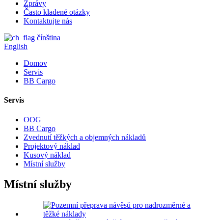
Zprávy
Často kladené otázky
Kontaktujte nás
čínština
English
Domov
Servis
BB Cargo
Servis
OOG
BB Cargo
Zvednutí těžkých a objemných nákladů
Projektový náklad
Kusový náklad
Místní služby
Místní služby