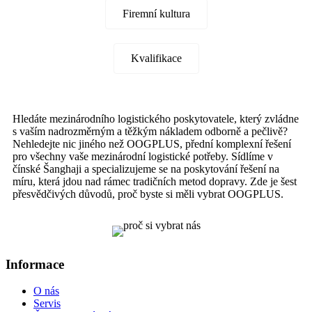
Firemní kultura
Kvalifikace
Hledáte mezinárodního logistického poskytovatele, který zvládne
s vaším nadrozměrným a těžkým nákladem odborně a pečlivě?
Nehledejte nic jiného než OOGPLUS, přední komplexní řešení
pro všechny vaše mezinárodní logistické potřeby. Sídlíme v
čínské Šanghaji a specializujeme se na poskytování řešení na
míru, která jdou nad rámec tradičních metod dopravy. Zde je šest
přesvědčivých důvodů, proč byste si měli vybrat OOGPLUS.
Informace
O nás
Servis