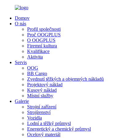
Domov
O nás
Profil společnosti
Proč OOGPLUS
O OOGPLUS
Firemní kultura
Kvalifikace
Aktivita
Servis
OOG
BB Cargo
Zvednutí těžkých a objemných nákladů
Projektový náklad
Kusový náklad
Místní služby
Galerie
Strojní zařízení
Strojírenství
Vozidla
Lodní a těžký průmysl
Energetický a chemický průmysl
Ocelový materiál