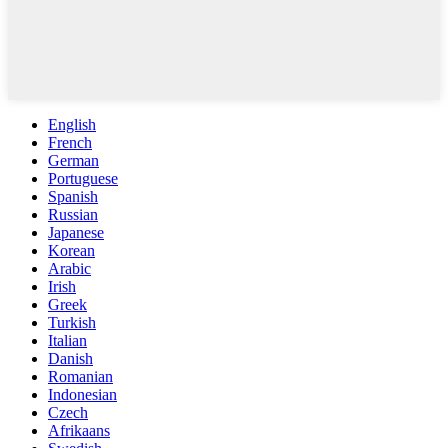
English
French
German
Portuguese
Spanish
Russian
Japanese
Korean
Arabic
Irish
Greek
Turkish
Italian
Danish
Romanian
Indonesian
Czech
Afrikaans