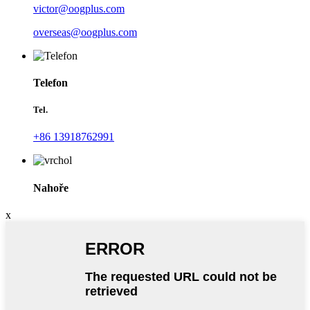
victor@oogplus.com
overseas@oogplus.com
Telefon
Tel.
+86 13918762991
Nahoře
x