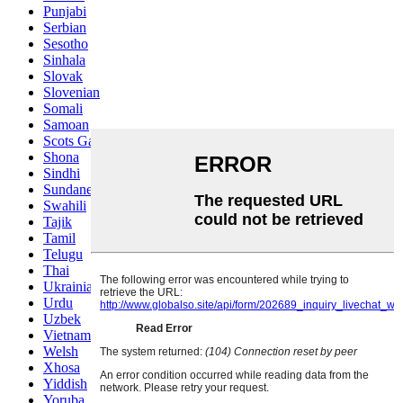
Punjabi
Serbian
Sesotho
Sinhala
Slovak
Slovenian
Somali
Samoan
Scots Gaelic
Shona
Sindhi
Sundanese
Swahili
Tajik
Tamil
Telugu
Thai
Ukrainian
Urdu
Uzbek
Vietnamese
Welsh
Xhosa
Yiddish
Yoruba