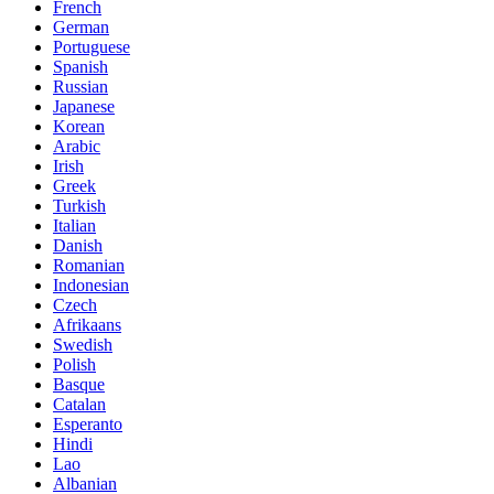
French
German
Portuguese
Spanish
Russian
Japanese
Korean
Arabic
Irish
Greek
Turkish
Italian
Danish
Romanian
Indonesian
Czech
Afrikaans
Swedish
Polish
Basque
Catalan
Esperanto
Hindi
Lao
Albanian