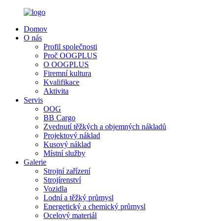
Domov
O nás
Profil společnosti
Proč OOGPLUS
O OOGPLUS
Firemní kultura
Kvalifikace
Aktivita
Servis
OOG
BB Cargo
Zvednutí těžkých a objemných nákladů
Projektový náklad
Kusový náklad
Místní služby
Galerie
Strojní zařízení
Strojírenství
Vozidla
Lodní a těžký průmysl
Energetický a chemický průmysl
Ocelový materiál