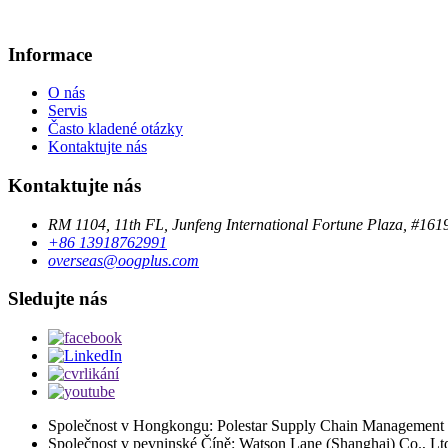
Informace
O nás
Servis
Často kladené otázky
Kontaktujte nás
Kontaktujte nás
RM 1104, 11th FL, Junfeng International Fortune Plaza, #16
+86 13918762991
overseas@oogplus.com
Sledujte nás
Společnost v Hongkongu: Polestar Supply Chain Management 
Společnost v pevninské Číně: Watson Lane (Shanghai) Co., Lt