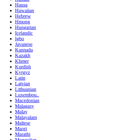
Hausa
Hawaiian
Hebrew
Hmong
Hungarian
Icelandic
Igbo
Javanese
Kannada
Kazakh
Khmer
Kurdish
Kyrgyz
Latin
Latvian
Lithuanian
Luxembou..
Macedonian
Malagasy
Malay
Malayalam
Maltese
Maori
Marathi
Mongolian