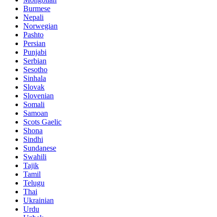
Burmese
Nepali
Norwegian
Pashto
Persian
Punjabi
Serbian
Sesotho
Sinhala
Slovak
Slovenian
Somali
Samoan
Scots Gaelic
Shona
Sindhi
Sundanese
Swahili
Tajik
Tamil
Telugu
Thai
Ukrainian
Urdu