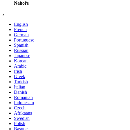
Nahoře
x
English
French
German
Portuguese
Spanish
Russian
Japanese
Korean
Arabic
Irish
Greek
Turkish
Italian
Danish
Romanian
Indonesian
Czech
Afrikaans
Swedish
Polish
Basque