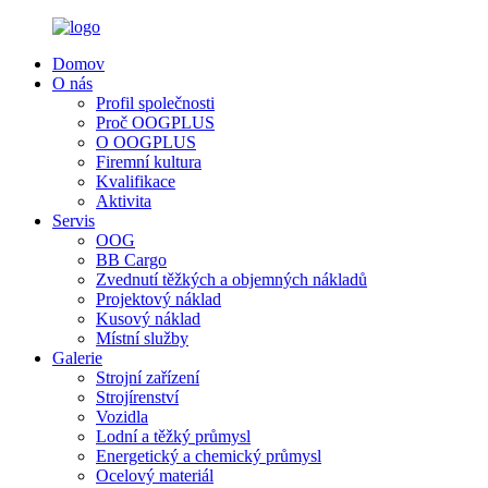
Domov
O nás
Profil společnosti
Proč OOGPLUS
O OOGPLUS
Firemní kultura
Kvalifikace
Aktivita
Servis
OOG
BB Cargo
Zvednutí těžkých a objemných nákladů
Projektový náklad
Kusový náklad
Místní služby
Galerie
Strojní zařízení
Strojírenství
Vozidla
Lodní a těžký průmysl
Energetický a chemický průmysl
Ocelový materiál